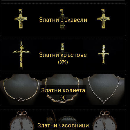
Златни ръкавели
(1)
Златни кръстове
(379)
Златни колиета
(4)
Златни часовници