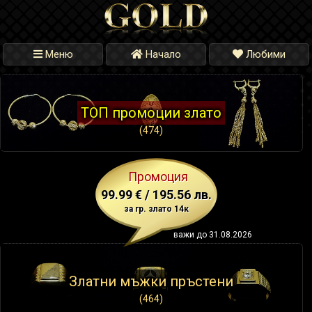
Меню
Начало
Любими
ТОП промоции злато
(474)
Промоция
99.99 € / 195.56 лв.
за гр. злато 14к
важи до 31.08.2026
Златни мъжки пръстени
(464)