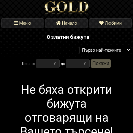
Меню
Начало
Любими
0 златни бижута
Покажи
Цена от
€
до
€
Не бяха открити
бижута
отговарящи на
Вашето търсене!