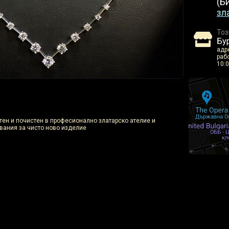
(Б
зл
Тоз
Бу
адре
рабо
10:0
отен и почистен в професионално златарско ателие и
вания за чисто ново изделие