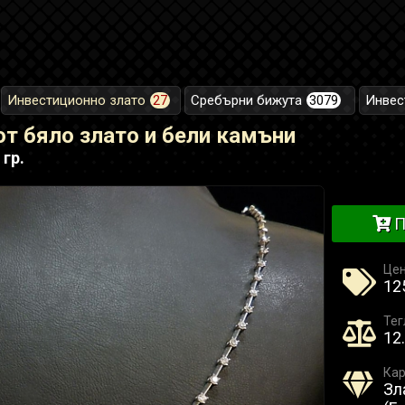
Инвестиционно злато
27
Сребърни бижута
3079
Инвес
от бяло злато и бели камъни
 гр.
П
Це
12
Тег
12.
Кар
Зл