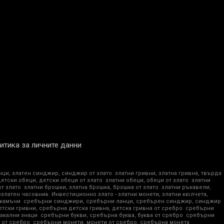
итика за личните данни
нци, златен синджир, синджир от злато
златни гривни, златна гривна, твърда
детски обеци, детски обеци от злато
златни обеци, обеци от злато
златни
от злато
златни брошки, златна брошка, брошка от злато
златни ръкавели,
озлатен часовник
Инвестиционно злато - златни монети, златни кюлчета,
 камъни
сребърни синджири, сребърни ланци, сребърен синджир, синджир
тски гривни, сребърна детска гривна, детска гривна от сребро
сребърни
акални знаци
сребърни букви, сребърна буква, буква от сребро
сребърни
 от сребро
сребърни монети, монети от сребро, сребърна монета