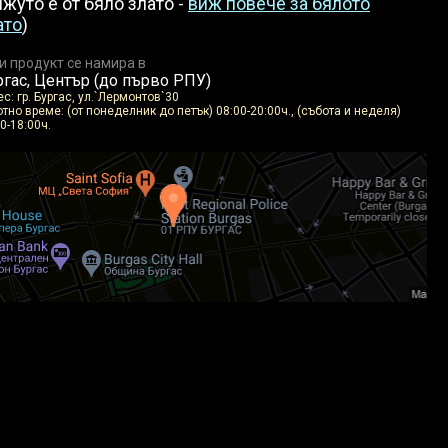
ижуто е от бяло злато -
виж повече за бялото
ато
)
и продукт се намира в
ргас, Център (до първо РПУ)
с: гр. Бургас, ул.`Лермонтов`30
тно време: (от понеделник до петък) 08:00-20:00ч., (събота и неделя)
0-18:00ч.