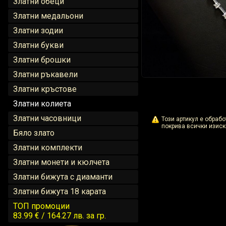
Златни обеци
Златни медальони
Златни зодии
Златни букви
Златни брошки
Златни ръкавели
Златни кръстове
Златни колиета
Златни часовници
Този артикул е обраб
покрива всички изиск
Бяло злато
Златни комплекти
Златни монети и кюлчета
Златни бижута с диаманти
Златни бижута 18 карата
ТОП промоции
83.99 € / 164.27 лв.
за гр.