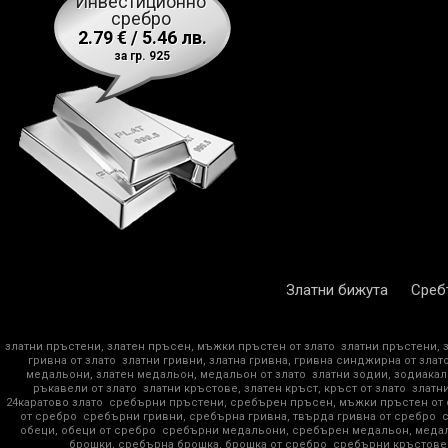
Инвестиционно
сребро
2.79 € / 5.46 лв.
за гр. 925
Златни бижута
Среб
златни пръстени, златен пръсен, мъжки пръстен от злато
златни пръстени, 
гривна от злато
златни гривни, златна гривна, гривна синджирна от злат
медальони, златен медальон, медальон от злато
златни зодии, зодиакал
ръкавели от злато
златни кръстове, златен кръст, кръст от злато
златни
24каратово злато
сребърни пръстени, сребърен пръсен, мъжки пръстен от
от сребро
сребърни гривни, сребърна гривна, твърда гривна от сребро
обеци, обеци от сребро
сребърни медальони, сребърен медальон, медал
брошки, сребърна брошка, брошка от сребро
сребърни кръстове,