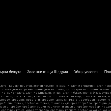
ърни бижута
Заложни къщи Щедрия
Общи условия
Пол
златен дамски пръстен, златен пръстен с камъни
златни синджири, златни ла
о
златни детски гривни, златна детска гривна, детска гривна от злато
златни 
ни знаци от злато, златни зодиакални знаци
златни букви, златна буква, буква 
 колиета, златно колие, колие от злато
златни часовници, златен часовник, п
 сребро
сребърни пръстени, сребърен дамски пръстен, сребърен пръстен с
сребърни гривни, сребърна гривна, гривна синджирна от сребро
сребърни де
ьон от сребро
сребърни зодии, зодиакални знаци от сребро, сребърни зоди
 сребърен кръст, кръст от сребро
сребърни колиета, сребърно колие, колие