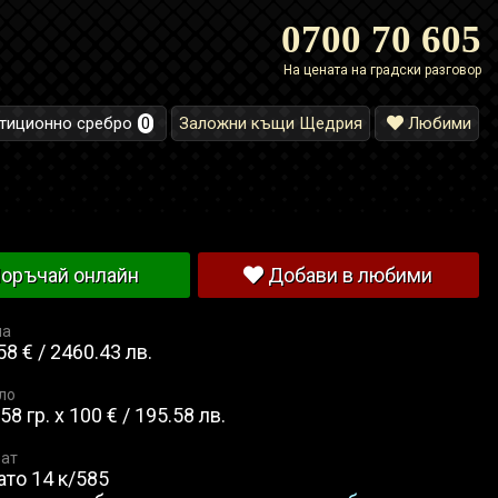
0700 70 605
На цената на градски разговор
тиционно сребро
0
Заложни къщи Щедрия
Любими
оръчай онлайн
Добави в любими
на
58 € / 2460.43 лв.
ло
58 гр. x 100 € / 195.58 лв.
ат
ато 14 к/585