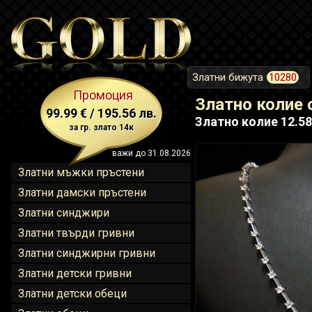
Златни бижута
10280
Промоция
Златно колие 
99.99 € / 195.56 лв.
Златно колие 12.58
за гр. злато 14к
важи до 31.08.2026
Златни мъжки пръстени
Златни дамски пръстени
Златни синджири
Златни твърди гривни
Златни синджирни гривни
Златни детски гривни
Златни детски обеци