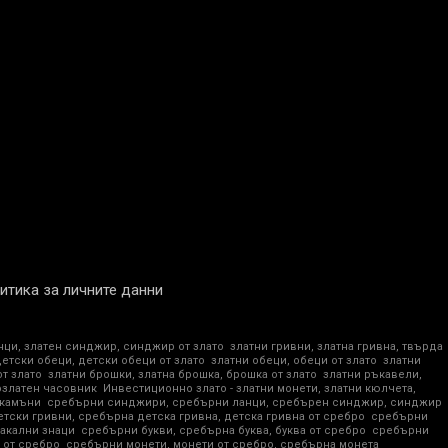
итика за личните данни
нци, златен синджир, синджир от злато
златни гривни, златна гривна, твърда
детски обеци, детски обеци от злато
златни обеци, обеци от злато
златни
от злато
златни брошки, златна брошка, брошка от злато
златни ръкавели,
озлатен часовник
Инвестиционно злато - златни монети, златни кюлчета,
 камъни
сребърни синджири, сребърни ланци, сребърен синджир, синджир
тски гривни, сребърна детска гривна, детска гривна от сребро
сребърни
акални знаци
сребърни букви, сребърна буква, буква от сребро
сребърни
 от сребро
сребърни монети, монети от сребро, сребърна монета