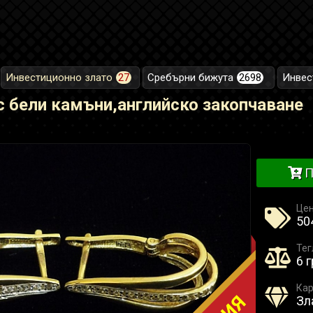
Инвестиционно злато
27
Сребърни бижута
2698
Инвес
с бели камъни,английско закопчаване
П
Це
504
Тег
6 г
Кар
Зл