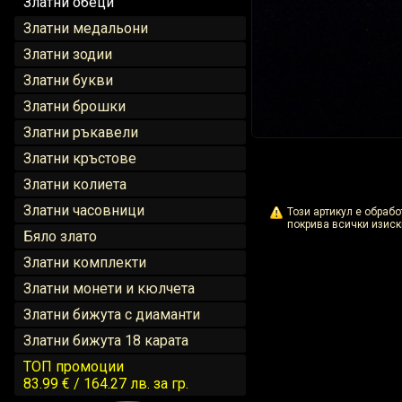
Златни обеци
Златни медальони
Златни зодии
Златни букви
Златни брошки
Златни ръкавели
Златни кръстове
Златни колиета
Златни часовници
Този артикул е обраб
покрива всички изиск
Бяло злато
Златни комплекти
Златни монети и кюлчета
Златни бижута с диаманти
Златни бижута 18 карата
ТОП промоции
83.99 € / 164.27 лв.
за гр.