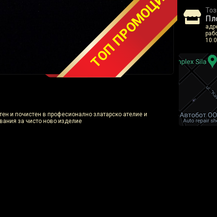
ТОП ПРОМОЦИЯ
Тоз
Пл
адре
рабо
10:0
отен и почистен в професионално златарско ателие и
вания за чисто ново изделие