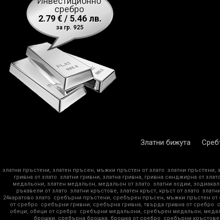
Инвестиционно
сребро
2.79 € / 5.46 лв.
за гр. 925
Златни бижута
Среб
златни пръстени, златен пръсен, мъжки пръстен от злато
златни пръстени, 
гривна от злато
златни гривни, златна гривна, гривна синджирна от злат
медальони, златен медальон, медальон от злато
златни зодии, зодиакал
ръкавели от злато
златни кръстове, златен кръст, кръст от злато
златни
24каратово злато
сребърни пръстени, сребърен пръсен, мъжки пръстен от
от сребро
сребърни гривни, сребърна гривна, твърда гривна от сребро
обеци, обеци от сребро
сребърни медальони, сребърен медальон, медал
брошки, сребърна брошка, брошка от сребро
сребърни кръстове,