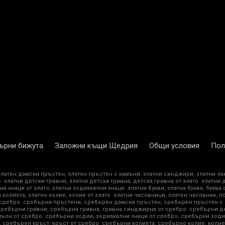
ърни бижута
Заложни къщи Щедрия
Общи условия
Пол
златен дамски пръстен, златен пръстен с камъни
златни синджири, златни ла
о
златни детски гривни, златна детска гривна, детска гривна от злато
златни 
ни знаци от злато, златни зодиакални знаци
златни букви, златна буква, буква 
 колиета, златно колие, колие от злато
златни часовници, златен часовник, п
 сребро
сребърни пръстени, сребърен дамски пръстен, сребърен пръстен с
сребърни гривни, сребърна гривна, гривна синджирна от сребро
сребърни де
ьон от сребро
сребърни зодии, зодиакални знаци от сребро, сребърни зоди
 сребърен кръст, кръст от сребро
сребърни колиета, сребърно колие, колие