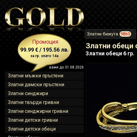
Златни бижута
9860
Промоция
Златни обеци 
99.99 € / 195.56 лв.
Златни обеци 6 гр.
за гр. злато 14к
важи до 31.08.2026
Златни мъжки пръстени
Златни дамски пръстени
Златни синджири
Златни твърди гривни
Златни синджирни гривни
Златни детски гривни
Златни детски обеци