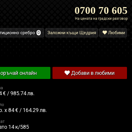
0700 70 605
На цената на градски разговор
тиционно сребро
0
Заложни къщи Щедрия
Любими
оръчай онлайн
Добави в любими
на
 € / 985.74 лв.
ло
р. x 84 € / 164.29 лв.
ат
ато 14 к/585