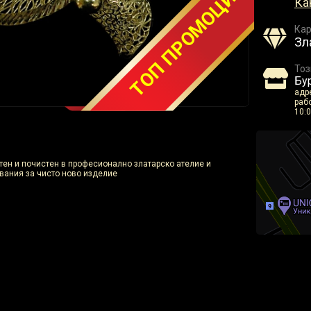
ТОП ПРОМОЦИЯ
Ка
Кар
Зл
Тоз
Бур
адре
рабо
10:0
отен и почистен в професионално златарско ателие и
вания за чисто ново изделие