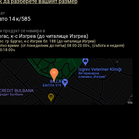
к да разберете вашият размер
ат
ато 14 к/585
и продукт се намира в
гас, к-с Изгрев (до читалище Изгрев)
с: гр. Бургас, к-с Изгрев бл. 188 (до читалище Изгрев)
тно време: (от понеделник до петък) 08:00-20:00ч., (събота и неделя)
0-18:00ч.