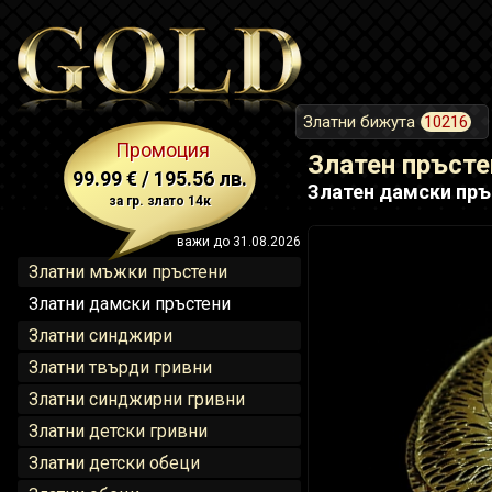
Златни бижута
10216
Промоция
Златен пръсте
99.99 € / 195.56 лв.
Златен дамски пръс
за гр. злато 14к
важи до 31.08.2026
Златни мъжки пръстени
Златни дамски пръстени
Златни синджири
Златни твърди гривни
Златни синджирни гривни
Златни детски гривни
Златни детски обеци