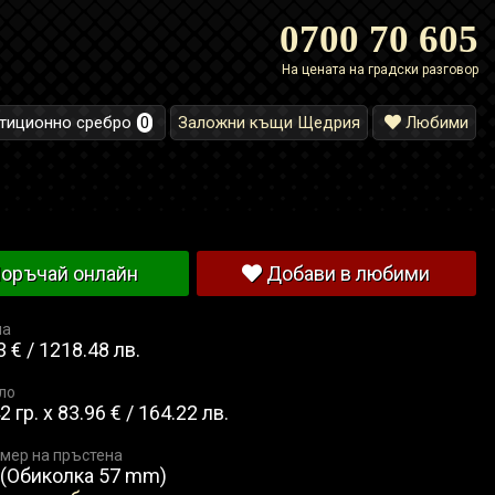
0700 70 605
На цената на градски разговор
тиционно сребро
0
Заложни къщи Щедрия
Любими
оръчай онлайн
Добави в любими
на
 € / 1218.48 лв.
ло
2 гр. x 83.96 € / 164.22 лв.
мер на пръстена
 (Обиколка 57 mm)