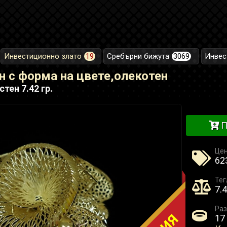
Инвестиционно злато
19
Сребърни бижута
3069
Инвес
н с форма на цвете,олекотен
тен 7.42 гр.
П
Це
623
Тег
7.4
Раз
17