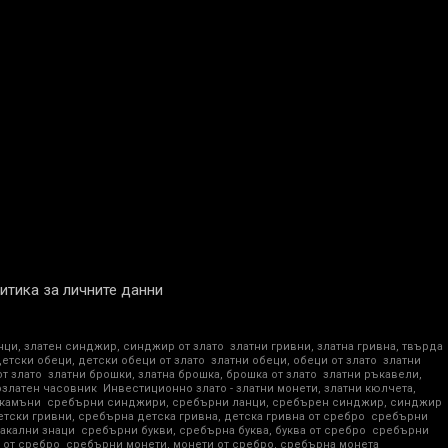
итика за личните данни
нци, златен синджир, синджир от злато
златни гривни, златна гривна, твърда
детски обеци, детски обеци от злато
златни обеци, обеци от злато
златни
от злато
златни брошки, златна брошка, брошка от злато
златни ръкавели,
озлатен часовник
Инвестиционно злато - златни монети, златни кюлчета,
 камъни
сребърни синджири, сребърни ланци, сребърен синджир, синджир
тски гривни, сребърна детска гривна, детска гривна от сребро
сребърни
акални знаци
сребърни букви, сребърна буква, буква от сребро
сребърни
 от сребро
сребърни монети, монети от сребро, сребърна монета