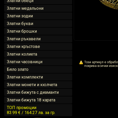
Златни обеци
Златни медальони
Златни зодии
Златни букви
Златни брошки
Златни ръкавели
Златни кръстове
Златни колиета
Златни часовници
Този артикул е обраб
покрива всички изиск
Бяло злато
Златни комплекти
Златни монети и кюлчета
Златни бижута с диаманти
Златни бижута 18 карата
ТОП промоции
83.99 € / 164.27 лв.
за гр.