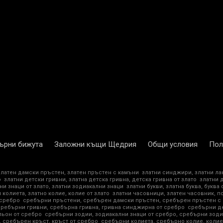
ърни бижута
Заложни къщи Щедрия
Общи условия
Пол
златен дамски пръстен, златен пръстен с камъни
златни синджири, златни ла
о
златни детски гривни, златна детска гривна, детска гривна от злато
златни 
ни знаци от злато, златни зодиакални знаци
златни букви, златна буква, буква 
 колиета, златно колие, колие от злато
златни часовници, златен часовник, п
 сребро
сребърни пръстени, сребърен дамски пръстен, сребърен пръстен с
сребърни гривни, сребърна гривна, гривна синджирна от сребро
сребърни де
ьон от сребро
сребърни зодии, зодиакални знаци от сребро, сребърни зоди
 сребърен кръст, кръст от сребро
сребърни колиета, сребърно колие, колие