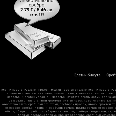
Инвестиционно
сребро
2.79 € / 5.46 лв.
за гр. 925
Златни бижута
Среб
златни пръстени, златен пръсен, мъжки пръстен от злато
златни пръстени, 
гривна от злато
златни гривни, златна гривна, гривна синджирна от злат
медальони, златен медальон, медальон от злато
златни зодии, зодиакал
ръкавели от злато
златни кръстове, златен кръст, кръст от злато
златни
24каратово злато
сребърни пръстени, сребърен пръсен, мъжки пръстен от
от сребро
сребърни гривни, сребърна гривна, твърда гривна от сребро
обеци, обеци от сребро
сребърни медальони, сребърен медальон, медал
брошки, сребърна брошка, брошка от сребро
сребърни кръстове,