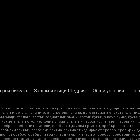
ърни бижута
Заложни къщи Щедрия
Общи условия
Пол
златен дамски пръстен, златен пръстен с камъни
златни синджири, златни ла
о
златни детски гривни, златна детска гривна, детска гривна от злато
златни 
ни знаци от злато, златни зодиакални знаци
златни букви, златна буква, буква 
 колиета, златно колие, колие от злато
златни часовници, златен часовник, п
 сребро
сребърни пръстени, сребърен дамски пръстен, сребърен пръстен с
сребърни гривни, сребърна гривна, гривна синджирна от сребро
сребърни де
ьон от сребро
сребърни зодии, зодиакални знаци от сребро, сребърни зоди
 сребърен кръст, кръст от сребро
сребърни колиета, сребърно колие, колие