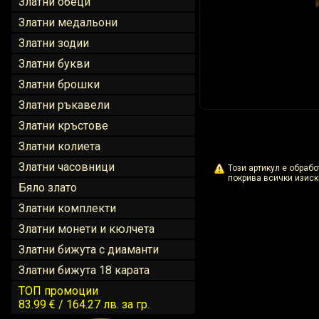
Златни обеци
Златни медальони
Златни зодии
Златни букви
Златни брошки
Златни ръкавели
Златни кръстове
Златни колиета
Златни часовници
Този артикул е обраб
покрива всички изиск
Бяло злато
Златни комплекти
Златни монети и кюлчета
Златни бижута с диаманти
Златни бижута 18 карата
ТОП промоции
83.99 € / 164.27 лв.
за гр.