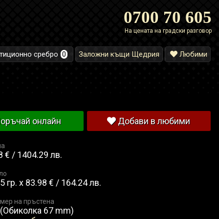
0700 70 605
На цената на градски разговор
тиционно сребро
0
Заложни къщи Щедрия
Любими
оръчай онлайн
Добави в любими
на
 € / 1404.29 лв.
ло
5 гр. x 83.98 € / 164.24 лв.
мер на пръстена
 (Обиколка 67 mm)