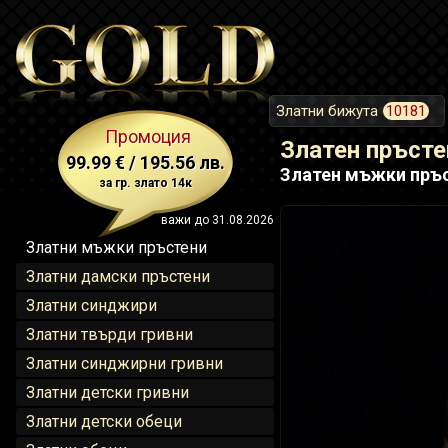
Златни бижута
10181
Промоция
Златен пръст
99.99 € / 195.56 лв.
Златен мъжки пръст
за гр. злато 14к
важи до 31.08.2026
Златни мъжки пръстени
Златни дамски пръстени
Златни синджири
Златни твърди гривни
Златни синджирни гривни
Златни детски гривни
Златни детски обеци