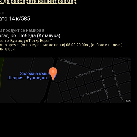
к да разберете вашият размер
ат
ато 14 к/585
и продукт се намира в
гас, кв. Победа (Комлука)
с: гр. Бургас, ул.’Петър Берон’1
тно време: (от понеделник до петък) 08:00-20:00ч., (събота и неделя)
0-18:00ч.