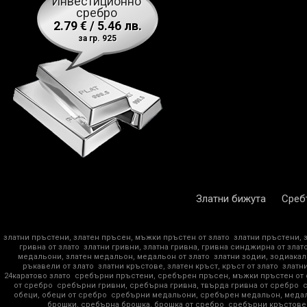
Инвестиционно
сребро
2.79 € / 5.46 лв.
за гр. 925
Златни бижута
Среб
златни пръстени, златен пръсен, мъжки пръстен от злато
златни пръстени, 
гривна от злато
златни гривни, златна гривна, гривна синджирна от злат
медальони, златен медальон, медальон от злато
златни зодии, зодиакал
ръкавели от злато
златни кръстове, златен кръст, кръст от злато
златни
24каратово злато
сребърни пръстени, сребърен пръсен, мъжки пръстен от
от сребро
сребърни гривни, сребърна гривна, твърда гривна от сребро
обеци, обеци от сребро
сребърни медальони, сребърен медальон, медал
брошки, сребърна брошка, брошка от сребро
сребърни кръстове,