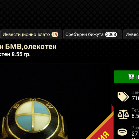
Инвестиционно злато
19
Сребърни бижута
3068
Инвес
ен БМВ,олекотен
ен 8.55 гр.
П
Це
718
Тег
8.5
Раз
27