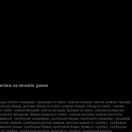
итика за личните данни
нци, златен синджир, синджир от злато
златни гривни, златна гривна, твърда
детски обеци, детски обеци от злато
златни обеци, обеци от злато
златни
от злато
златни брошки, златна брошка, брошка от злато
златни ръкавели,
озлатен часовник
Инвестиционно злато - златни монети, златни кюлчета,
 камъни
сребърни синджири, сребърни ланци, сребърен синджир, синджир
тски гривни, сребърна детска гривна, детска гривна от сребро
сребърни
акални знаци
сребърни букви, сребърна буква, буква от сребро
сребърни
 от сребро
сребърни монети, монети от сребро, сребърна монета