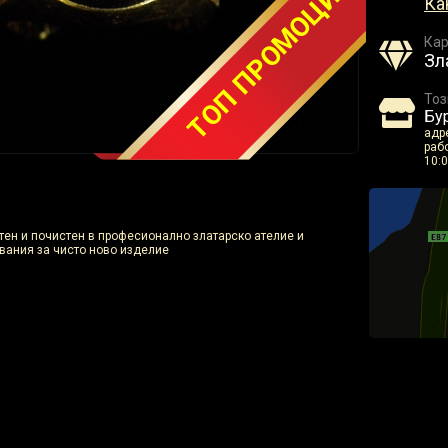
ТОП ПРОМОЦИЯ
Ка
Кар
Зл
Тоз
Бур
адре
рабо
10:0
отен и почистен в професионално златарско ателие и
вания за чисто ново изделие