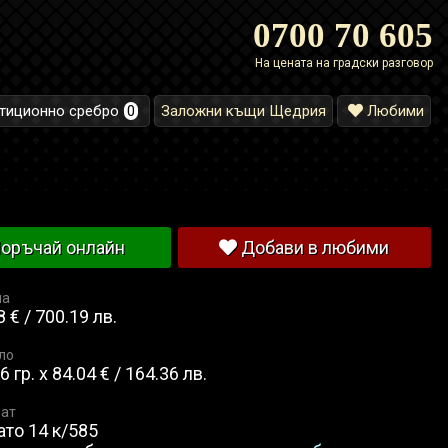
0700 70 605
На цената на градски разговор
тиционно сребро
0
Заложни къщи Щедрия
Любими
оръчай онлайн
Добави в любими
на
 € / 700.19 лв.
ло
6 гр. x 84.04 € / 164.36 лв.
ат
ато 14 к/585