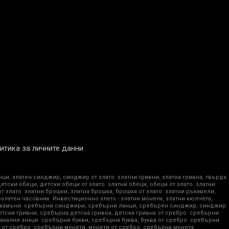
итика за личните данни
нци, златен синджир, синджир от злато
златни гривни, златна гривна, твърда
детски обеци, детски обеци от злато
златни обеци, обеци от злато
златни
от злато
златни брошки, златна брошка, брошка от злато
златни ръкавели,
озлатен часовник
Инвестиционно злато - златни монети, златни кюлчета,
 камъни
сребърни синджири, сребърни ланци, сребърен синджир, синджир
тски гривни, сребърна детска гривна, детска гривна от сребро
сребърни
акални знаци
сребърни букви, сребърна буква, буква от сребро
сребърни
 от сребро
сребърни монети, монети от сребро, сребърна монета