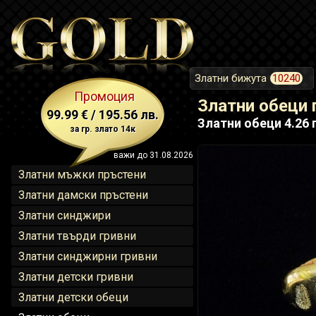
Златни бижута
10240
Промоция
Златни обеци 
99.99 € / 195.56 лв.
Златни обеци 4.26 г
за гр. злато 14к
важи до 31.08.2026
Златни мъжки пръстени
Златни дамски пръстени
Златни синджири
Златни твърди гривни
Златни синджирни гривни
Златни детски гривни
Златни детски обеци