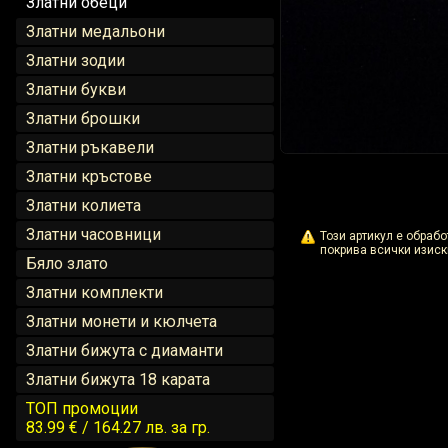
Златни обеци
Златни медальони
Златни зодии
Златни букви
Златни брошки
Златни ръкавели
Златни кръстове
Златни колиета
Златни часовници
Този артикул е обраб
покрива всички изиск
Бяло злато
Златни комплекти
Златни монети и кюлчета
Златни бижута с диаманти
Златни бижута 18 карата
ТОП промоции
83.99 € / 164.27 лв.
за гр.