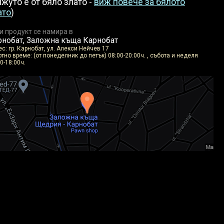
ижуто е от бяло злато -
виж повече за бялото
ато
)
и продукт се намира в
рнобат, Заложна къща Карнобат
с: гр. Карнобат, ул. Алекси Нейчев 17
тно време: (от понеделник до петък) 08:00-20:00ч. , събота и неделя
0-18:00ч.