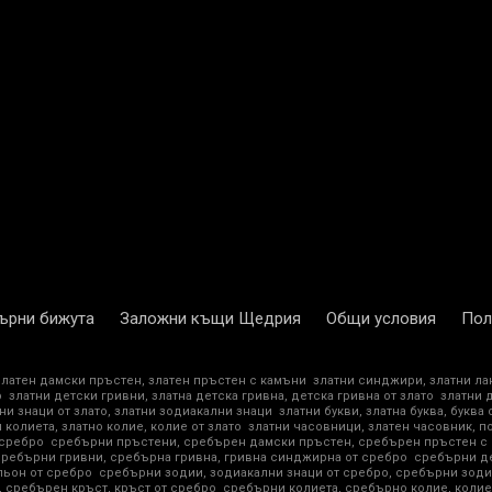
ърни бижута
Заложни къщи Щедрия
Общи условия
Пол
златен дамски пръстен, златен пръстен с камъни
златни синджири, златни ла
о
златни детски гривни, златна детска гривна, детска гривна от злато
златни 
ни знаци от злато, златни зодиакални знаци
златни букви, златна буква, буква 
 колиета, златно колие, колие от злато
златни часовници, златен часовник, п
 сребро
сребърни пръстени, сребърен дамски пръстен, сребърен пръстен с
сребърни гривни, сребърна гривна, гривна синджирна от сребро
сребърни де
ьон от сребро
сребърни зодии, зодиакални знаци от сребро, сребърни зоди
 сребърен кръст, кръст от сребро
сребърни колиета, сребърно колие, колие