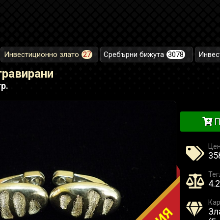
Инвестиционно злато
27
Сребърни бижута
3078
Инвес
гравирани
р.
П
Це
358
Тег
4.2
Кар
Зл