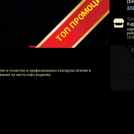
ТОП ПРОМОЦИЯ
(Б
зл
Тоз
Ка
адре
рабо
10:0
отен и почистен в професионално златарско ателие и
вания за чисто ново изделие