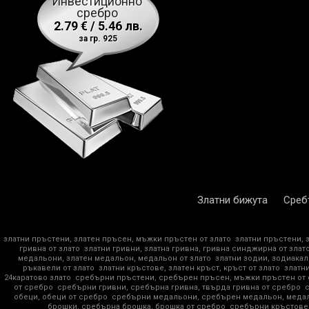
Инвестиционно
сребро
2.79 € / 5.46 лв.
за гр. 925
Златни бижута
Среб
златни пръстени, златен пръсен, мъжки пръстен от злато
златни пръстени, 
гривна от злато
златни гривни, златна гривна, гривна синджирна от злат
медальони, златен медальон, медальон от злато
златни зодии, зодиакал
ръкавели от злато
златни кръстове, златен кръст, кръст от злато
златни
24каратово злато
сребърни пръстени, сребърен пръсен, мъжки пръстен от
от сребро
сребърни гривни, сребърна гривна, твърда гривна от сребро
обеци, обеци от сребро
сребърни медальони, сребърен медальон, медал
брошки, сребърна брошка, брошка от сребро
сребърни кръстове,