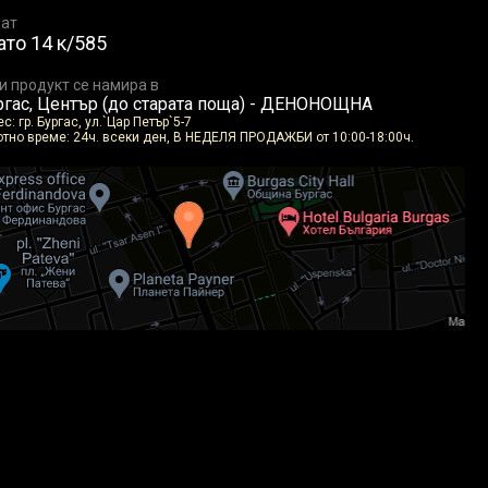
ат
ато 14 к/585
и продукт се намира в
ргас, Център (до старата поща) - ДЕНОНОЩНА
с: гр. Бургас, ул.`Цар Петър`5-7
отно време: 24ч. всеки ден, В НЕДЕЛЯ ПРОДАЖБИ от 10:00-18:00ч.