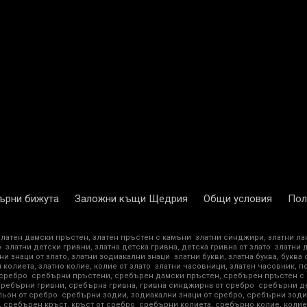
ърни бижута
Заложни къщи Щедрия
Общи условия
Пол
златен дамски пръстен, златен пръстен с камъни
златни синджири, златни ла
о
златни детски гривни, златна детска гривна, детска гривна от злато
златни 
ни знаци от злато, златни зодиакални знаци
златни букви, златна буква, буква 
 колиета, златно колие, колие от злато
златни часовници, златен часовник, п
 сребро
сребърни пръстени, сребърен дамски пръстен, сребърен пръстен с
сребърни гривни, сребърна гривна, гривна синджирна от сребро
сребърни де
ьон от сребро
сребърни зодии, зодиакални знаци от сребро, сребърни зоди
 сребърен кръст, кръст от сребро
сребърни колиета, сребърно колие, колие