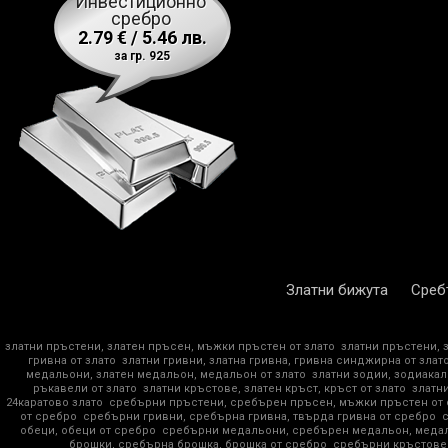
Инвестиционно
сребро
2.79 € / 5.46 лв.
за гр. 925
Златни бижута
Среб
златни пръстени, златен пръсен, мъжки пръстен от злато
златни пръстени, 
гривна от злато
златни гривни, златна гривна, гривна синджирна от злат
медальони, златен медальон, медальон от злато
златни зодии, зодиакал
ръкавели от злато
златни кръстове, златен кръст, кръст от злато
златни
24каратово злато
сребърни пръстени, сребърен пръсен, мъжки пръстен от
от сребро
сребърни гривни, сребърна гривна, твърда гривна от сребро
обеци, обеци от сребро
сребърни медальони, сребърен медальон, медал
брошки, сребърна брошка, брошка от сребро
сребърни кръстове,