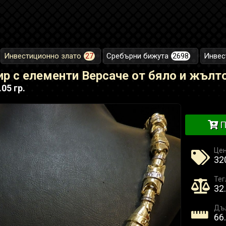
Инвестиционно злато
27
Сребърни бижута
2698
Инвес
р с елементи Версаче от бяло и жълт
05 гр.
П
Це
32
Тег
32.
Дъл
66