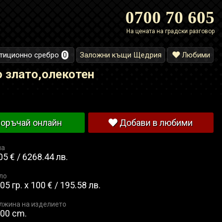
0700 70 605
На цената на градски разговор
тиционно сребро
0
Заложни къщи Щедрия
Любими
о злато,олекотен
оръчай онлайн
Добави в любими
на
05 € / 6268.44 лв.
ло
05 гр. x 100 € / 195.58 лв.
жина на изделието
.00 cm.