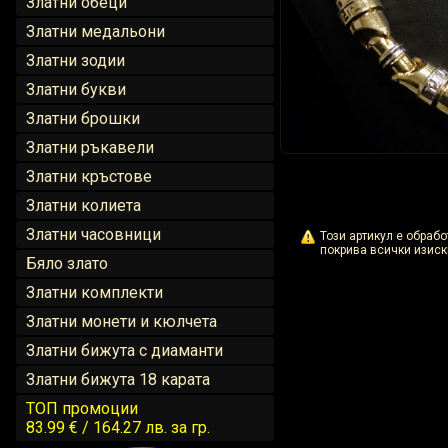
Златни обеци
Златни медальони
Златни зодии
Златни букви
Златни брошки
Златни ръкавели
Златни кръстове
Златни колиета
Златни часовници
Този артикул е обраб
покрива всички изиск
Бяло злато
Златни комплекти
Златни монети и кюлчета
Златни бижута с диаманти
Златни бижута 18 карата
ТОП промоции
83.99 € / 164.27 лв.
за гр.