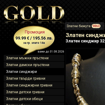
Златни бижута
9860
Промоция
Златен синджи
99.99 € / 195.56 лв.
Златен синджир 32.
за гр. злато 14к
важи до 31.08.2026
Златни мъжки пръстени
Златни дамски пръстени
Златни синджири
Златни твърди гривни
Златни синджирни гривни
Златни детски гривни
Златни детски обеци