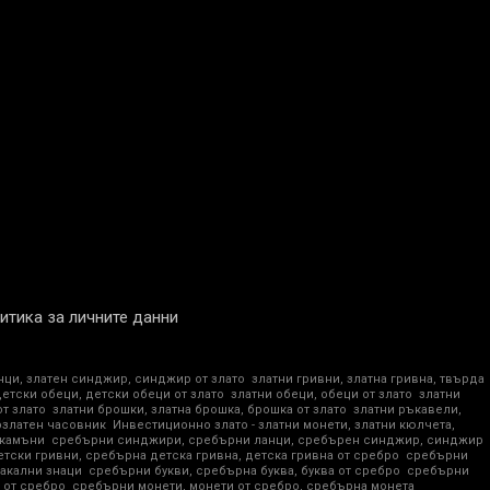
итика за личните данни
нци, златен синджир, синджир от злато
златни гривни, златна гривна, твърда
детски обеци, детски обеци от злато
златни обеци, обеци от злато
златни
от злато
златни брошки, златна брошка, брошка от злато
златни ръкавели,
озлатен часовник
Инвестиционно злато - златни монети, златни кюлчета,
 камъни
сребърни синджири, сребърни ланци, сребърен синджир, синджир
тски гривни, сребърна детска гривна, детска гривна от сребро
сребърни
акални знаци
сребърни букви, сребърна буква, буква от сребро
сребърни
 от сребро
сребърни монети, монети от сребро, сребърна монета