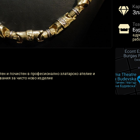
Кар
Зл
Тоз
Бу
адре
раб
отен и почистен в професионално златарско ателие и
вания за чисто ново изделие