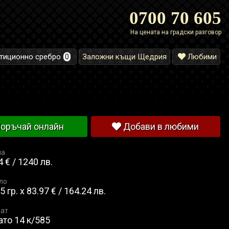
0700 70 605
На цената на градски разговор
тиционно сребро
0
Заложни къщи Щедрия
Любими
оръчай онлайн
Добави в любими
на
 € / 1240 лв.
ло
5 гр. x 83.97 € / 164.24 лв.
ат
ато 14 к/585