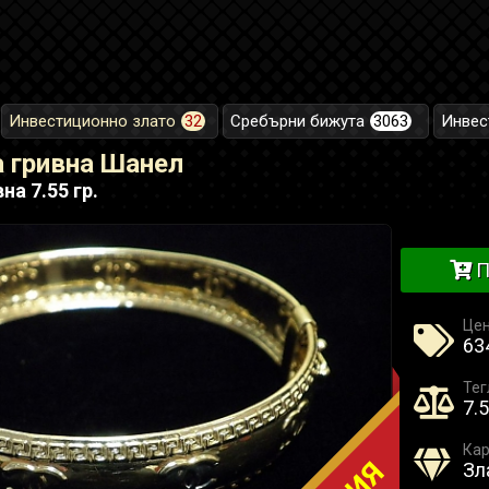
Инвестиционно злато
32
Сребърни бижута
3063
Инвес
 гривна Шанел
на 7.55 гр.
П
Це
634
Тег
7.5
Кар
Зл