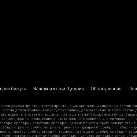
ърни бижута
Заложни къщи Щедрия
Общи условия
Пол
златен дамски пръстен, златен пръстен с камъни
златни синджири, златни ла
о
златни детски гривни, златна детска гривна, детска гривна от злато
златни 
ни знаци от злато, златни зодиакални знаци
златни букви, златна буква, буква 
 колиета, златно колие, колие от злато
златни часовници, златен часовник, п
 сребро
сребърни пръстени, сребърен дамски пръстен, сребърен пръстен с
сребърни гривни, сребърна гривна, гривна синджирна от сребро
сребърни де
ьон от сребро
сребърни зодии, зодиакални знаци от сребро, сребърни зоди
 сребърен кръст, кръст от сребро
сребърни колиета, сребърно колие, колие