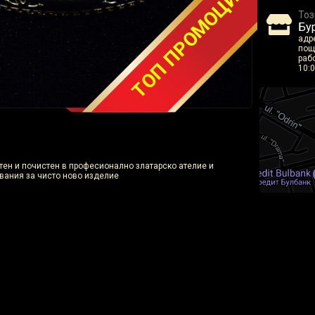
ТОП ПРОМОЦИЯ
Тоз
Бур
адр
пощ
рабо
10:0
отен и почистен в професионално златарско ателие и
вания за чисто ново изделие