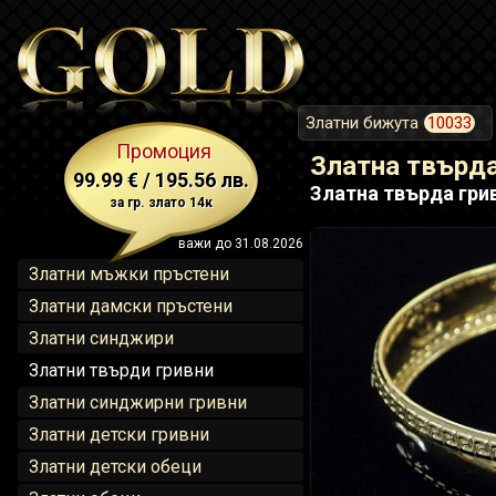
Златни бижута
10033
Промоция
Златна твърда
99.99 € / 195.56 лв.
Златна твърда грив
за гр. злато 14к
важи до 31.08.2026
Златни мъжки пръстени
Златни дамски пръстени
Златни синджири
Златни твърди гривни
Златни синджирни гривни
Златни детски гривни
Златни детски обеци