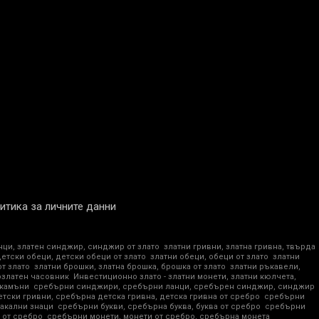
итика за личните данни
нци, златен синджир, синджир от злато
златни гривни, златна гривна, твърда
детски обеци, детски обеци от злато
златни обеци, обеци от злато
златни
от злато
златни брошки, златна брошка, брошка от злато
златни ръкавели,
озлатен часовник
Инвестиционно злато - златни монети, златни кюлчета,
 камъни
сребърни синджири, сребърни ланци, сребърен синджир, синджир
тски гривни, сребърна детска гривна, детска гривна от сребро
сребърни
акални знаци
сребърни букви, сребърна буква, буква от сребро
сребърни
 от сребро
сребърни монети, монети от сребро, сребърна монета