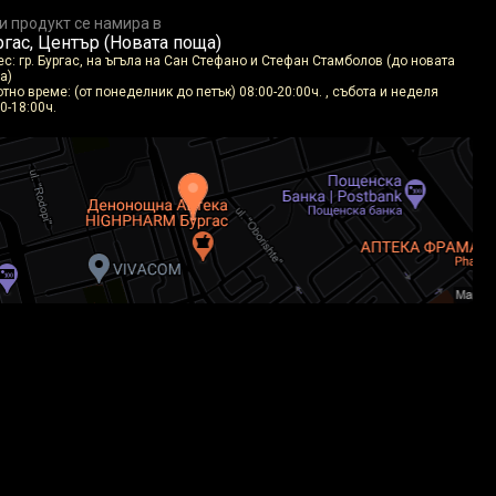
и продукт се намира в
гас, Център (Новата поща)
ес: гр. Бургас, на ъгъла на Сан Стефано и Стефан Стамболов (до новата
а)
тно време: (от понеделник до петък) 08:00-20:00ч. , събота и неделя
0-18:00ч.