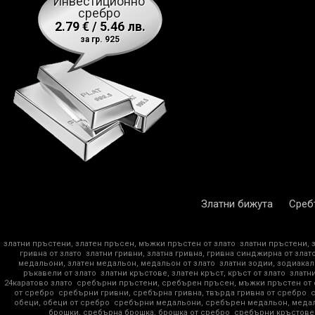
Инвестиционно
сребро
2.79 € / 5.46 лв.
за гр. 925
Златни бижута
Среб
златни пръстени, златен пръсен, мъжки пръстен от злато
златни пръстени, 
гривна от злато
златни гривни, златна гривна, гривна синджирна от злат
медальони, златен медальон, медальон от злато
златни зодии, зодиакал
ръкавели от злато
златни кръстове, златен кръст, кръст от злато
златни
24каратово злато
сребърни пръстени, сребърен пръсен, мъжки пръстен от
от сребро
сребърни гривни, сребърна гривна, твърда гривна от сребро
обеци, обеци от сребро
сребърни медальони, сребърен медальон, медал
брошки, сребърна брошка, брошка от сребро
сребърни кръстове,