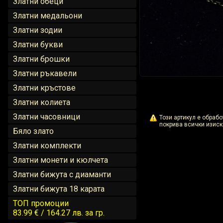
Златни обеци
Златни медальони
Златни зодии
Златни букви
Златни брошки
Златни ръкавели
Златни кръстове
Златни колиета
Златни часовници
Този артикул е обраб
покрива всички изиск
Бяло злато
Златни комплекти
Златни монети и кюлчета
Златни бижута с диаманти
Златни бижута 18 карата
ТОП промоции
83.99 € / 164.27 лв.
за гр.